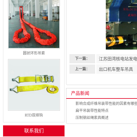
圆状环形吊索
江苏田湾核电站发
下一篇：
出口机车整车吊具
上一篇：
产品新闻
影响合成纤维吊装带性能的因素有哪
扁平吊装带性能特点
RTD双排钩
压制钢丝绳索具概述
联系我们