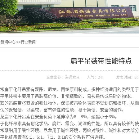
>
新闻中心
>>
行业新闻
扁平吊装带性能特点
文章出处：海通索具
人气：
244
发表时间：2017
 通常扁平化纤吊索有聚酯、尼龙、丙纶原料制成，多种经济适用的类型用
 扁平吊装带主要用于吊装高价值、非常精致的、易被损伤或易碎的物体。
 柔软的吊装带将紧紧的锁住物体，保证被吊物体表面不受划伤和损坏，从
 公认的既轻便，以柔软，富有弹性的性能，易于简便、安全的操作。
 尼龙扁平化纤吊索在安全负荷下延伸率为6－8%，聚酯小于3%。
 由于化纤吊索具有耐化学品、腐烂、霉变、潮湿的性能，所以具有较长的
 通常聚酯用于酸性环境、尼龙用于碱性环境，丙纶对酸性、碱性和对大部
 扁平化纤吊索有5:1、6:1、7:1、8:1的安全系数可供选择。