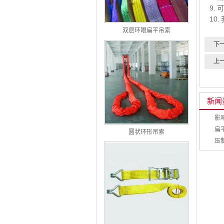
9.
10
双层环眼扁平吊索
下
上
新闻
影
扁
圆状环形吊索
压