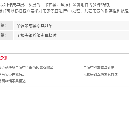
 可以制作成单层、多层的、带护套、垫层和金属附件等多种结构。
. 我们可以根据客户要求对吊索表面进行PU处理，加强吊索的耐磨性和抗
吊装带成套索具介绍
一篇：
无接头钢丝绳索具概述
一篇：
资讯
响合成纤维吊装带性能的因素有哪些
吊装带成套索具介绍
平吊装带性能特点
无接头钢丝绳索具概述
制钢丝绳索具概述