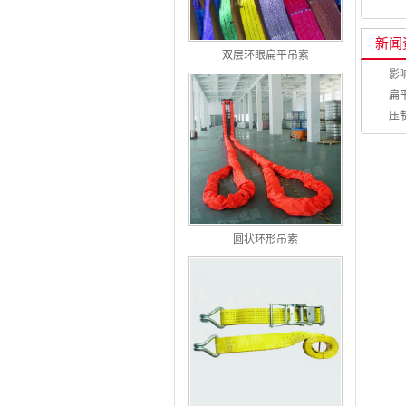
新闻
双层环眼扁平吊索
影
扁
压
圆状环形吊索