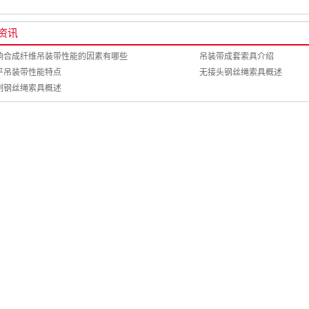
资讯
响合成纤维吊装带性能的因素有哪些
吊装带成套索具介绍
平吊装带性能特点
无接头钢丝绳索具概述
制钢丝绳索具概述