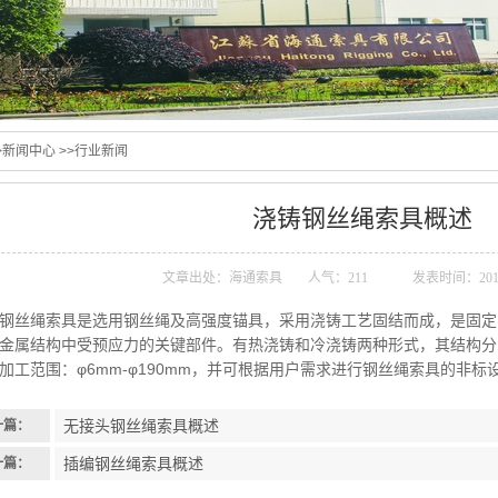
>
新闻中心
>>
行业新闻
浇铸钢丝绳索具概述
文章出处：海通索具
人气：
211
发表时间：2017-
钢丝绳索具是选用钢丝绳及高强度锚具，采用浇铸工艺固结而成，是固定
金属结构中受预应力的关键部件。有热浇铸和冷浇铸两种形式，其结构分
加工范围：φ6mm-φ190mm，并可根据用户需求进行钢丝绳索具的非标
无接头钢丝绳索具概述
一篇：
插编钢丝绳索具概述
一篇：